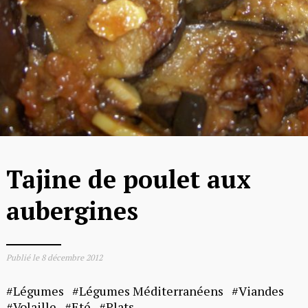
Tajine de poulet aux
aubergines
Publié le
8 décembre 2012
Légumes
Légumes Méditerranéens
Viandes
Volaille
Eté
Plats