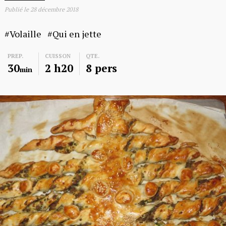
Publié le
28 décembre 2018
Volaille
Qui en jette
PREP.
CUISSON
QTE.
30
2 h20
8 pers
min