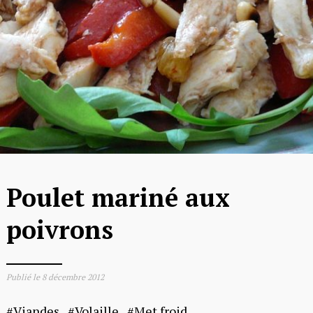
Poulet mariné aux
poivrons
Publié le
8 décembre 2012
Viandes
Volaille
Met froid