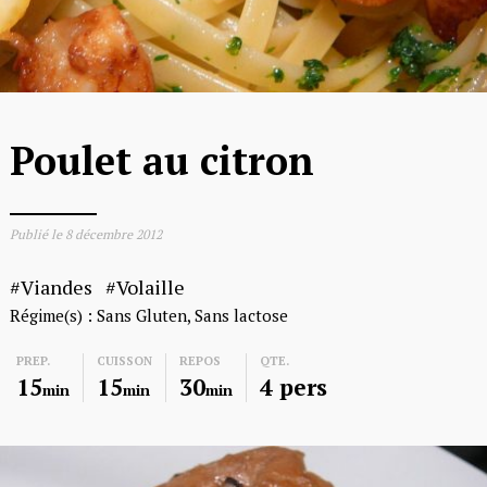
Poulet au citron
Publié le
8 décembre 2012
Viandes
Volaille
Régime(s) :
Sans Gluten
Sans lactose
PREP.
CUISSON
REPOS
QTE.
15
15
30
4 pers
min
min
min