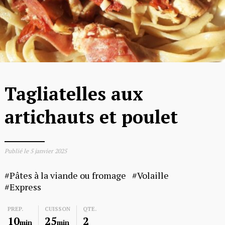
Tagliatelles aux
artichauts et poulet
Publié le
5 janvier 2025
Pâtes à la viande ou fromage
Volaille
Express
PREP.
CUISSON
QTE.
10
25
2
min
min