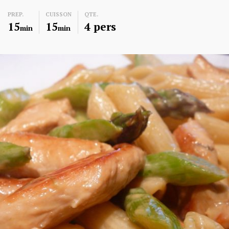
PREP.
CUISSON
QTE.
15
15
4 pers
min
min