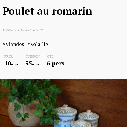
Poulet au romarin
Publié le
8 décembre 2012
Viandes
Volaille
PREP.
CUISSON
QTE.
10
35
6 pers.
min
min