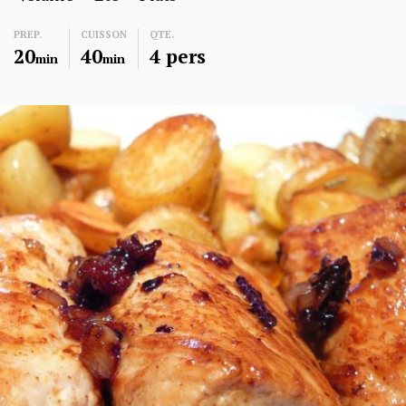
PREP.
CUISSON
QTE.
20
40
4 pers
min
min