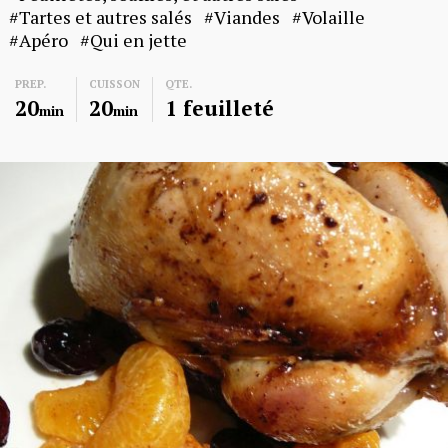
Tartes et autres salés
Viandes
Volaille
Apéro
Qui en jette
PREP.
CUISSON
QTE.
20
20
1 feuilleté
min
min