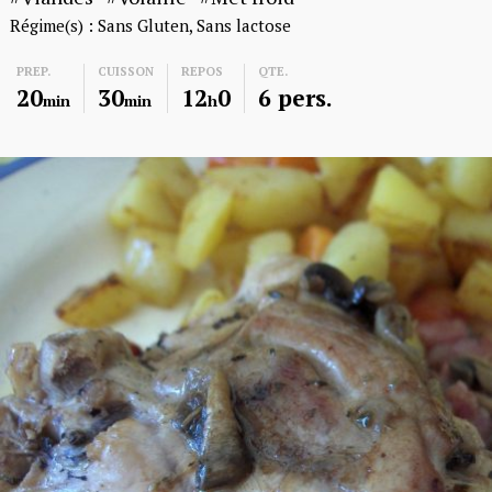
Régime(s) :
Sans Gluten
Sans lactose
PREP.
CUISSON
REPOS
QTE.
20
30
12
0
6 pers.
min
min
h