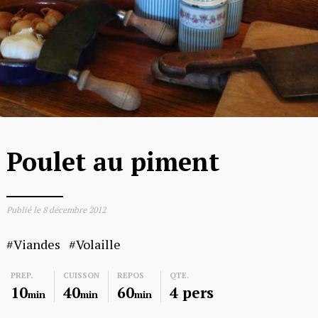
Poulet au piment
Publié le
8 décembre 2012
Viandes
Volaille
PREP.
CUISSON
REPOS
QTE.
10
40
60
4 pers
min
min
min