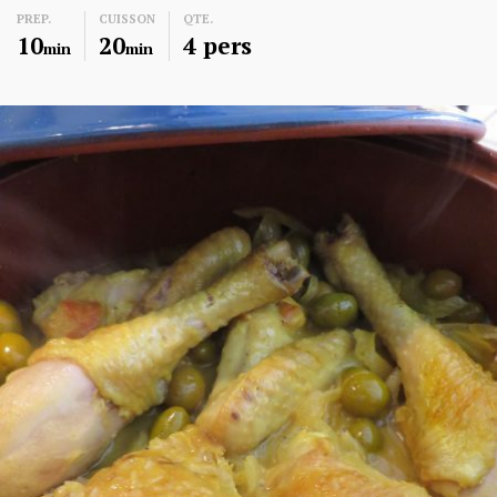
PREP.
CUISSON
QTE.
10
20
4 pers
min
min