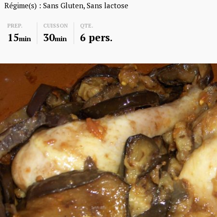
Régime(s) :
Sans Gluten
Sans lactose
PREP.
CUISSON
QTE.
15
30
6 pers.
min
min