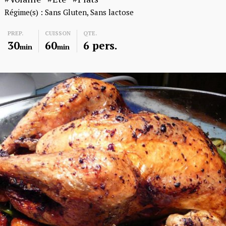
Régime(s) :
Sans Gluten
Sans lactose
PREP.
CUISSON
QTE.
30
60
6 pers.
min
min