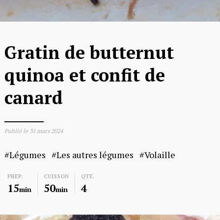
Gratin de butternut
quinoa et confit de
canard
Publié le
31 mars 2024
Légumes
Les autres légumes
Volaille
PREP.
CUISSON
QTE.
15
50
4
min
min