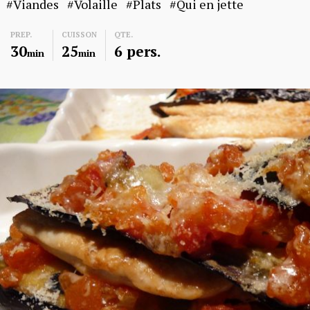
Viandes
Volaille
Plats
Qui en jette
PREP.
CUISSON
QTE.
30
25
6 pers.
min
min