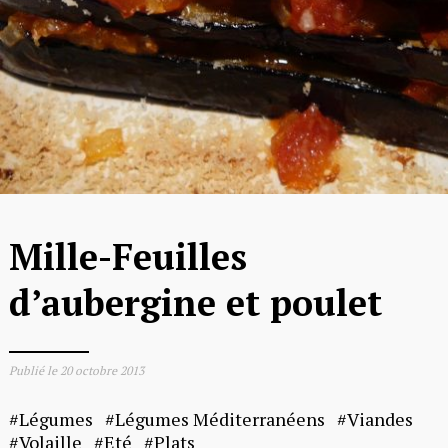
Mille-Feuilles
d’aubergine et poulet
Publié le
20 octobre 2013
Légumes
Légumes Méditerranéens
Viandes
Volaille
Eté
Plats