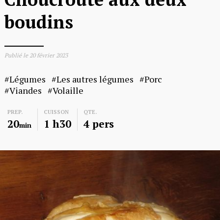
boudins
Publié le
20 février 2023
Légumes
Les autres légumes
Porc
Viandes
Volaille
PREP.
CUISSON
QTE.
20
1 h30
4 pers
min