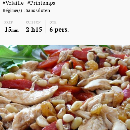
Volaille
Printemps
Régime(s) :
Sans Gluten
PREP.
CUISSON
QTE.
15
2 h15
6 pers.
min