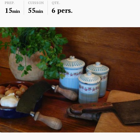
PREP.
CUISSON
QTE.
15
55
6 pers.
min
min