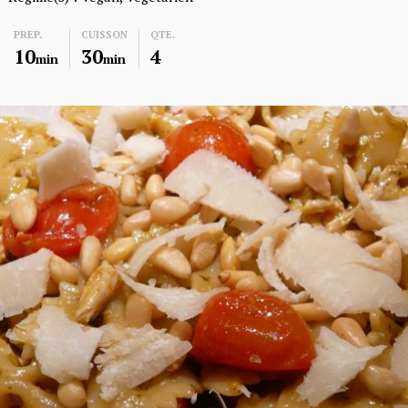
PREP.
CUISSON
QTE.
10
30
4
min
min