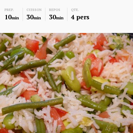
PREP.
CUISSON
REPOS
QTE.
10
30
30
4 pers
min
min
min