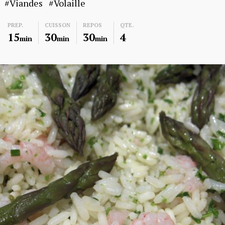
Viandes
Volaille
PREP.
CUISSON
REPOS
QTE.
15
30
30
4
min
min
min