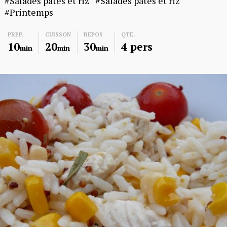
Salades pâtes et riz
Salades pâtes et riz
Printemps
PREP.
CUISSON
REPOS
QTE.
10
20
30
4 pers
min
min
min