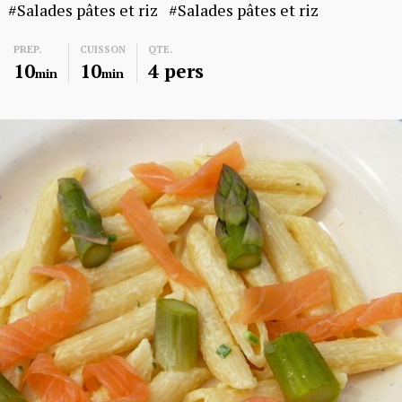
Salades pâtes et riz
Salades pâtes et riz
PREP.
CUISSON
QTE.
10
10
4 pers
min
min