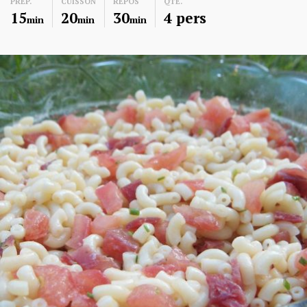
PREP.
CUISSON
REPOS
QTE.
15
20
30
4 pers
min
min
min