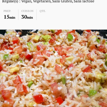
Régime(s) :
Végan
Végétarien
Sans Gluten
Sans lactose
PREP.
CUISSON
QTE.
15
30
min
min