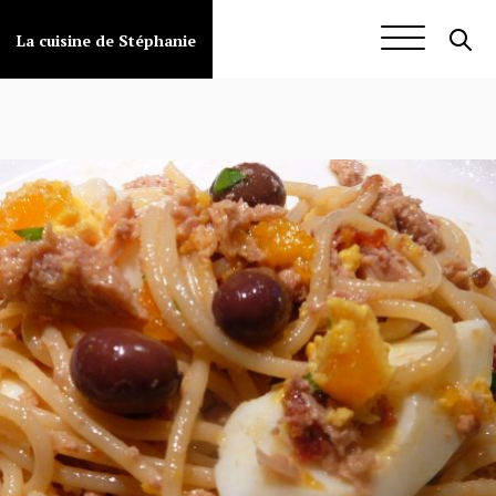
Aller
au
Salades pâtes et riz
La cuisine de Stéphanie
contenu