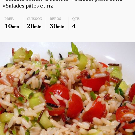
Salades pâtes et riz
PREP.
CUISSON
REPOS
QTE.
10
20
30
4
min
min
min