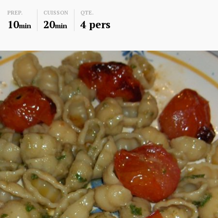
PREP.
CUISSON
QTE.
10
20
4 pers
min
min