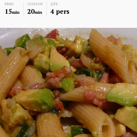
PREP.
CUISSON
QTE.
15
20
4 pers
min
min