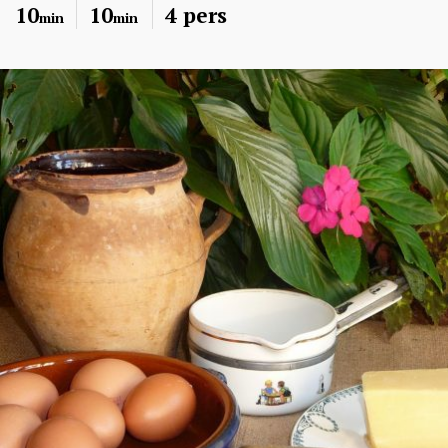
10
10
4 pers
min
min