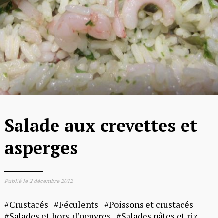
Salade aux crevettes et
asperges
Publié le
2 décembre 2012
Crustacés
Féculents
Poissons et crustacés
Salades et hors-d’oeuvres
Salades pâtes et riz