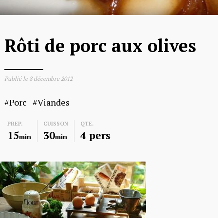
Rôti de porc aux olives
Publié le
8 décembre 2012
Porc
Viandes
PREP.
CUISSON
QTE.
15
30
4 pers
min
min