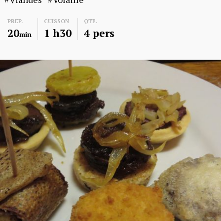
PREP.
CUISSON
QTE.
20
1 h30
4 pers
min