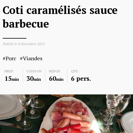
Coti caramélisés sauce
barbecue
Publié le
8 décembre 2012
Porc
Viandes
PREP.
CUISSON
REPOS
QTE.
15
30
60
6 pers.
min
min
min