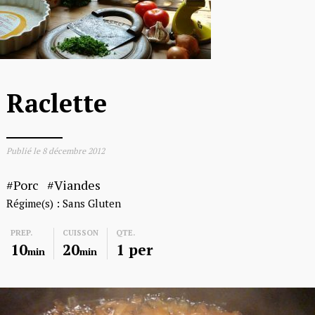
Raclette
Publié le
8 décembre 2012
Porc
Viandes
Régime(s) :
Sans Gluten
PREP.
CUISSON
QTE.
10
20
1 per
min
min