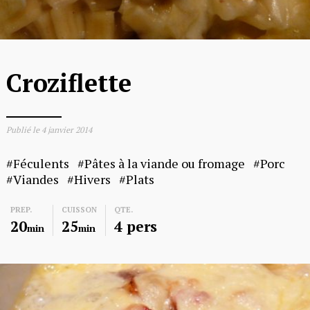
Croziflette
Publié le
4 janvier 2014
Féculents
Pâtes à la viande ou fromage
Porc
Viandes
Hivers
Plats
PREP.
CUISSON
QTE.
20
25
4 pers
min
min