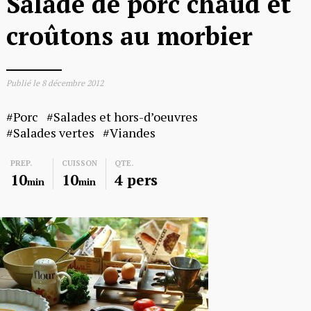
Salade de porc chaud et
croûtons au morbier
Publié le
8 décembre 2012
Porc
Salades et hors-d’oeuvres
Salades vertes
Viandes
PREP.
CUISSON
QTE.
10
10
4 pers
min
min