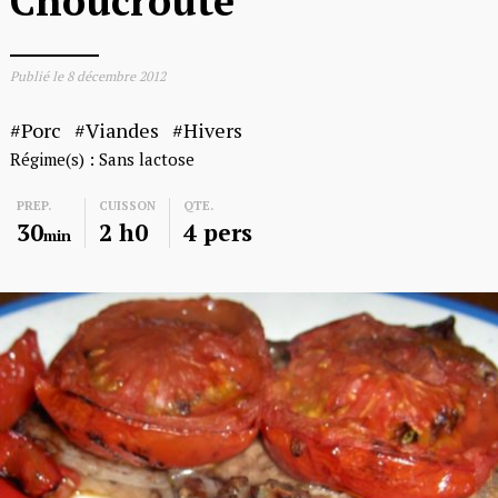
Choucroute
Publié le
8 décembre 2012
Porc
Viandes
Hivers
Régime(s) :
Sans lactose
PREP.
CUISSON
QTE.
30
2 h0
4 pers
min