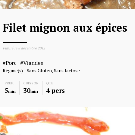
Filet mignon aux épices
Publié le
8 décembre 2012
Porc
Viandes
Régime(s) :
Sans Gluten
Sans lactose
PREP.
CUISSON
QTE.
5
30
4 pers
min
min