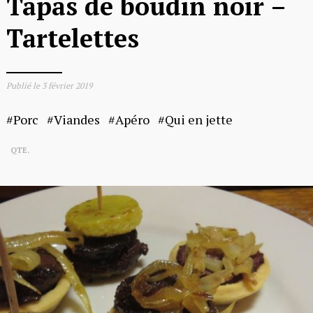
Tapas de boudin noir –
Tartelettes
Publié le
3 février 2019
Porc
Viandes
Apéro
Qui en jette
QTE.