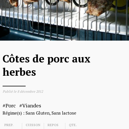
Côtes de porc aux
herbes
Publié le
8 décembre 2012
Porc
Viandes
Régime(s) :
Sans Gluten
Sans lactose
PREP.
CUISSON
REPOS
QTE.