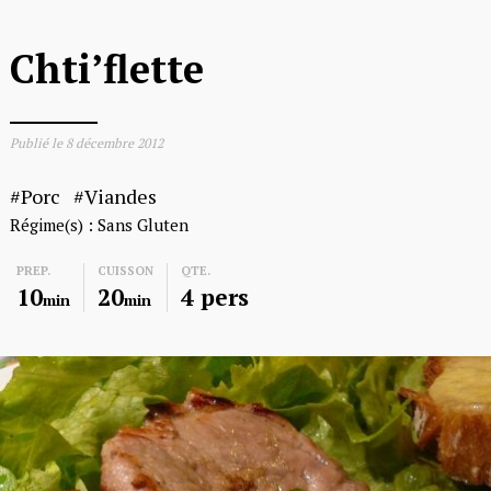
Chti’flette
Publié le
8 décembre 2012
Porc
Viandes
Régime(s) :
Sans Gluten
PREP.
CUISSON
QTE.
10
20
4 pers
min
min