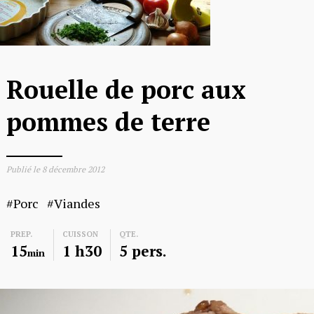
Rouelle de porc aux
pommes de terre
Publié le
8 décembre 2012
Porc
Viandes
PREP.
CUISSON
QTE.
15
1 h30
5 pers.
min