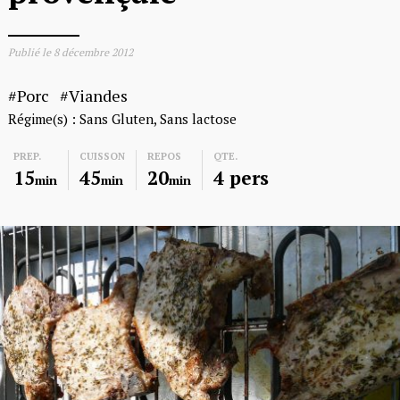
Publié le
8 décembre 2012
Porc
Viandes
Régime(s) :
Sans Gluten
Sans lactose
PREP.
CUISSON
REPOS
QTE.
15
45
20
4 pers
min
min
min