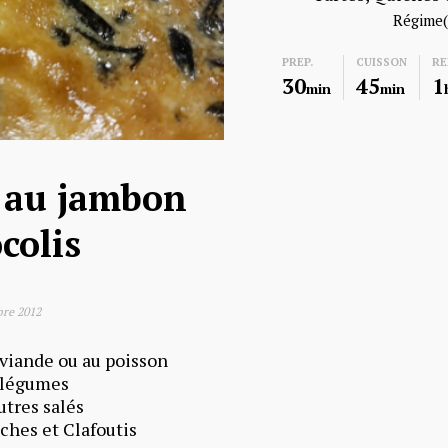
Régime(
PREP.
CUISSON
RE
30
45
1
min
min
 au jambon
colis
re 2012
 viande ou au poisson
 légumes
utres salés
iches et Clafoutis