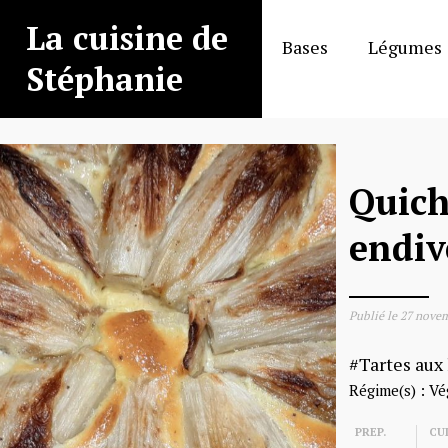
Aller
La cuisine de
au
Bases
Légumes
contenu
Stéphanie
Quich
endiv
Publié le
27 nove
Tartes aux
Régime(s) :
Vé
PREP.
CU