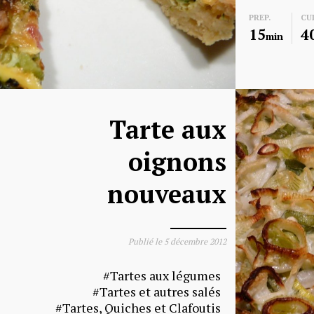
PREP.
CU
15
4
min
Tarte aux
oignons
nouveaux
Publié le
5 décembre 2012
Tartes aux légumes
Tartes et autres salés
Tartes, Quiches et Clafoutis