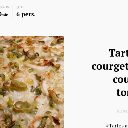
ISSON
QTE.
0
6 pers.
min
Tar
courget
cou
to
Publié 
Tartes 