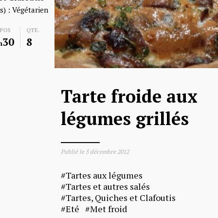
s) :
Végétarien
POS
QTE.
30
8
h
Tarte froide aux
légumes grillés
Publié le
5 décembre 2012
Tartes aux légumes
Tartes et autres salés
Tartes, Quiches et Clafoutis
Eté
Met froid