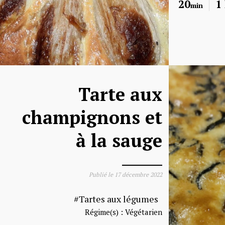
20
1
min
Tarte aux
champignons et
à la sauge
Publié le
17 décembre 2022
Tartes aux légumes
Régime(s) :
Végétarien