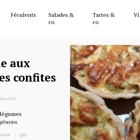
Tartes aux légumes
Féculents
Salades &
Tartes &
Vi
co
co
e aux
es confites
mbre 2024
 légumes
gétarien
ISSON
QTE.