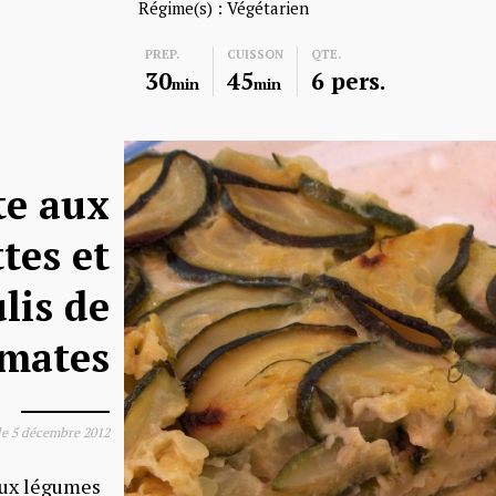
Régime(s) :
Végétarien
PREP.
CUISSON
QTE.
30
45
6 pers.
min
min
te aux
tes et
lis de
mates
le
5 décembre 2012
aux légumes