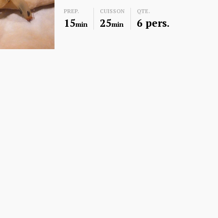
PREP.
CUISSON
QTE.
15
25
6 pers.
min
min