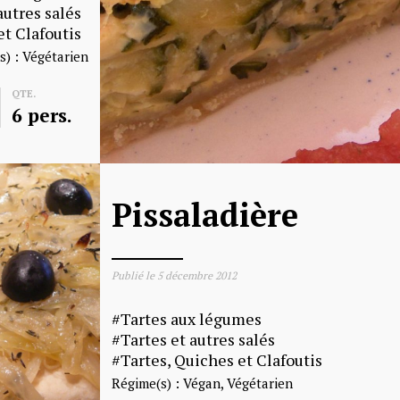
autres salés
et Clafoutis
s) :
Végétarien
QTE.
6 pers.
Pissaladière
Publié le
5 décembre 2012
Tartes aux légumes
Tartes et autres salés
Tartes, Quiches et Clafoutis
Régime(s) :
Végan
Végétarien