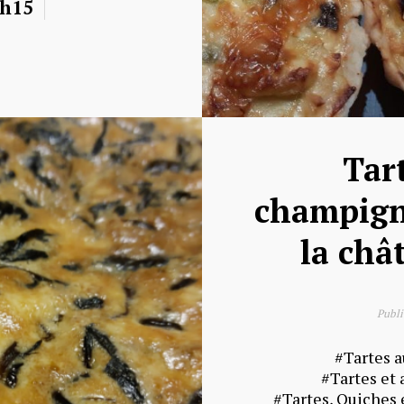
 h15
Tar
champign
la châ
Publi
Tartes 
Tartes et 
Tartes, Quiches 