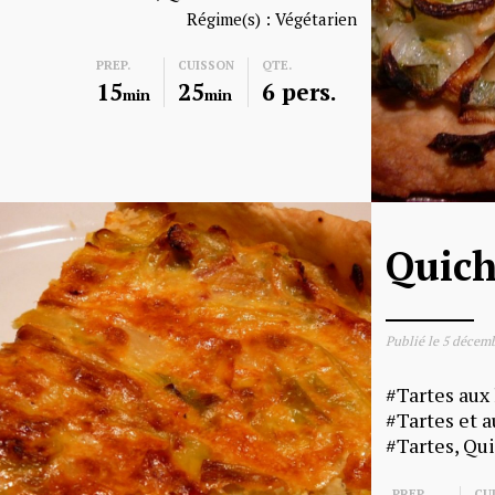
Régime(s) :
Végétarien
PREP.
CUISSON
QTE.
15
25
6 pers.
min
min
Quich
Publié le
5 décemb
Tartes aux
Tartes et a
Tartes, Qu
PREP.
CU