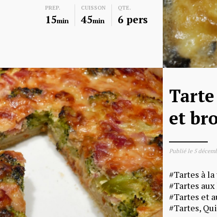
PREP.
CUISSON
QTE.
15
45
6 pers
min
min
Tarte
et bro
Publié le
5 décemb
Tartes à la
Tartes aux
Tartes et a
Tartes, Qu