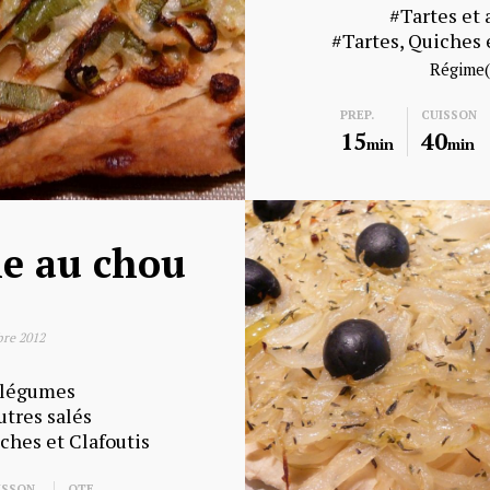
Tartes et 
Tartes, Quiches 
Régime(
PREP.
CUISSON
15
40
min
min
e au chou
re 2012
 légumes
utres salés
iches et Clafoutis
ISSON
QTE.