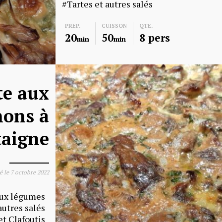
Tartes et autres salés
PREP.
CUISSON
QTE.
20
50
8 pers
min
min
te aux
ons à
taigne
é le
7 octobre 2022
aux légumes
autres salés
et Clafoutis