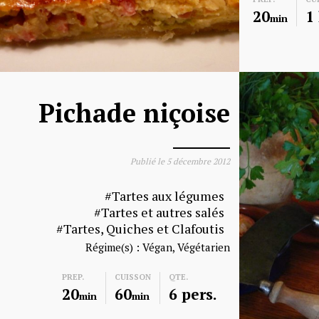
20
1
min
Pichade niçoise
Publié le
5 décembre 2012
Tartes aux légumes
Tartes et autres salés
Tartes, Quiches et Clafoutis
Régime(s) :
Végan
Végétarien
PREP.
CUISSON
QTE.
20
60
6 pers.
min
min