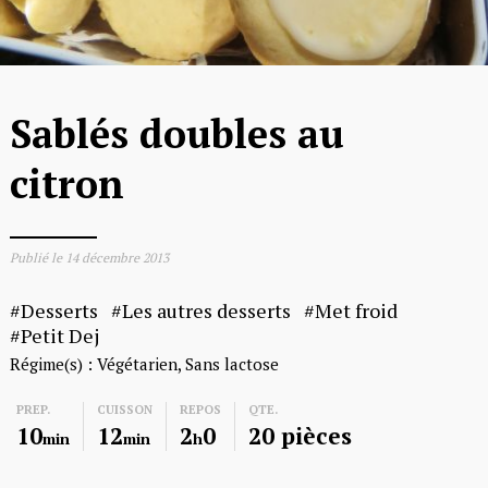
Sablés doubles au
citron
Publié le
14 décembre 2013
Desserts
Les autres desserts
Met froid
Petit Dej
Régime(s) :
Végétarien
Sans lactose
PREP.
CUISSON
REPOS
QTE.
10
12
2
0
20 pièces
min
min
h