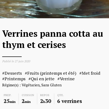
Verrines panna cotta au
thym et cerises
Publié le
27 juin 2020
Desserts
Fruits (printemps et été)
Met froid
Printemps
Qui en jette
Verrine
Régime(s) :
Végétarien
Sans Gluten
PREP.
CUISSON
REPOS
QTE.
25
2
2
30
6 verrines
min
min
h