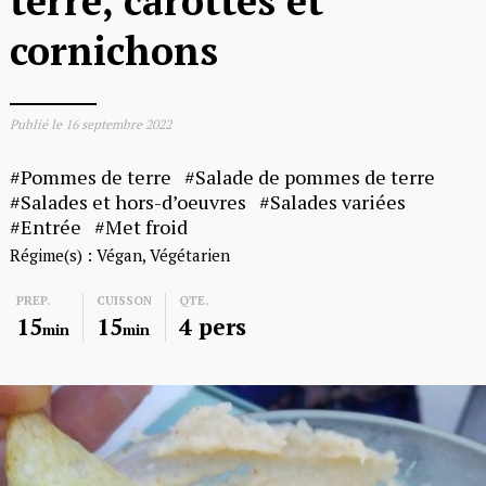
terre, carottes et
cornichons
Publié le
16 septembre 2022
Pommes de terre
Salade de pommes de terre
Salades et hors-d’oeuvres
Salades variées
Entrée
Met froid
Régime(s) :
Végan
Végétarien
PREP.
CUISSON
QTE.
15
15
4 pers
min
min