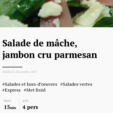
Salade de mâche,
jambon cru parmesan
Publié le
20 octobre 2013
Salades et hors-d’oeuvres
Salades vertes
Express
Met froid
PREP.
QTE.
15
4 pers
min