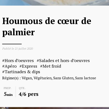
Houmous de cœur de
palmier
Publié le
21 juillet 2020
Hors d’oeuvres
Salades et hors-d’oeuvres
Apéro
Express
Met froid
Tartinades & dips
Régime(s) :
Végan
Végétarien
Sans Gluten
Sans lactose
PREP.
QTE.
5
4/6 pers
min