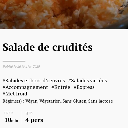
Salade de crudités
Publié le
26 février 2020
Salades et hors-d’oeuvres
Salades variées
Accompagnement
Entrée
Express
Met froid
Régime(s) :
Végan
Végétarien
Sans Gluten
Sans lactose
PREP.
QTE.
10
4 pers
min