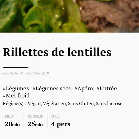
Rillettes de lentilles
Publié le
19 novembre 2018
Légumes
Légumes secs
Apéro
Entrée
Met froid
Régime(s) :
Végan
Végétarien
Sans Gluten
Sans lactose
PREP.
CUISSON
QTE.
20
25
4 pers
min
min