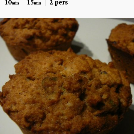
10
15
2 pers
min
min