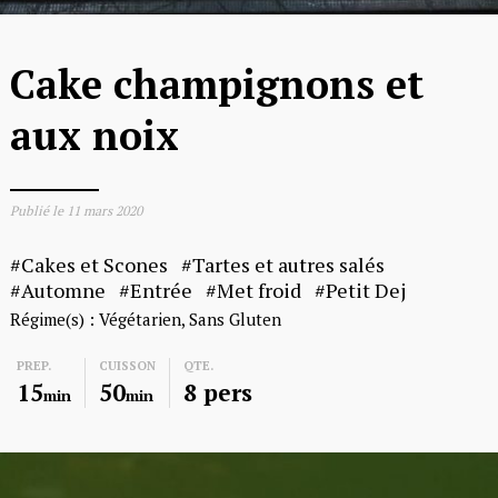
Cake champignons et
aux noix
Publié le
11 mars 2020
Cakes et Scones
Tartes et autres salés
Automne
Entrée
Met froid
Petit Dej
Régime(s) :
Végétarien
Sans Gluten
PREP.
CUISSON
QTE.
15
50
8 pers
min
min