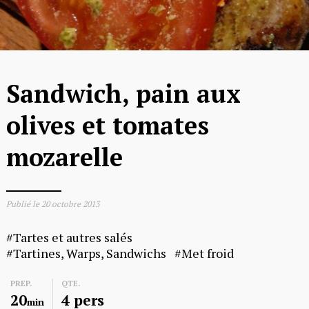
Sandwich, pain aux
olives et tomates
mozarelle
Publié le
20 octobre 2013
Tartes et autres salés
Tartines, Warps, Sandwichs
Met froid
PREP.
QTE.
20
4 pers
min