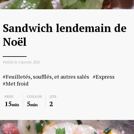
Sandwich lendemain de
Noël
Publié le
5 janvier 2025
Feuilletés, soufflés, et autres salés
Express
Met froid
PREP.
CUISSON
QTE.
15
5
2
min
min