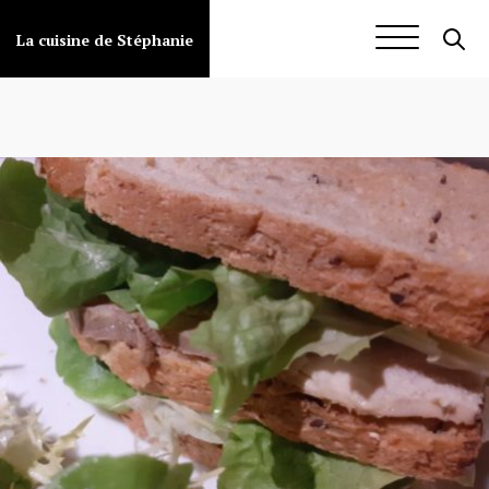
Aller
au
Met froid
La cuisine de Stéphanie
contenu