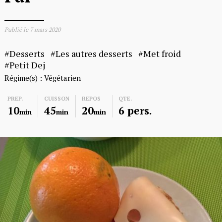
Publié le
7 mars 2020
Desserts
Les autres desserts
Met froid
Petit Dej
Régime(s) :
Végétarien
PREP.
CUISSON
REPOS
QTE.
10
45
20
6 pers.
min
min
min