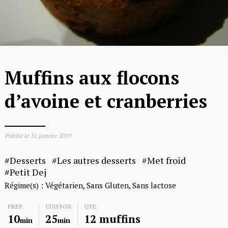
Muffins aux flocons
d’avoine et cranberries
Publié le
31 janvier 2019
Desserts
Les autres desserts
Met froid
Petit Dej
Régime(s) :
Végétarien
Sans Gluten
Sans lactose
PREP.
CUISSON
QTE.
10
25
12 muffins
min
min