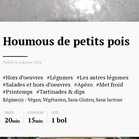
Houmous de petits pois
Publié le
4 janvier 2014
Hors d’oeuvres
Légumes
Les autres légumes
Salades et hors-d’oeuvres
Apéro
Met froid
Printemps
Tartinades & dips
Régime(s) :
Végan
Végétarien
Sans Gluten
Sans lactose
PREP.
CUISSON
QTE.
20
15
1 bol
min
min