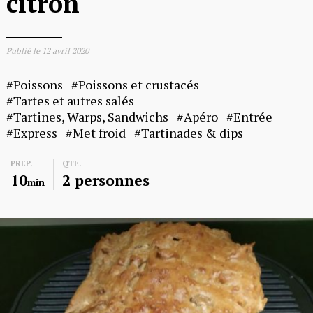
citron
Publié le
12 avril 2020
Poissons
Poissons et crustacés
Tartes et autres salés
Tartines, Warps, Sandwichs
Apéro
Entrée
Express
Met froid
Tartinades & dips
PREP.
QTE.
10
2 personnes
min