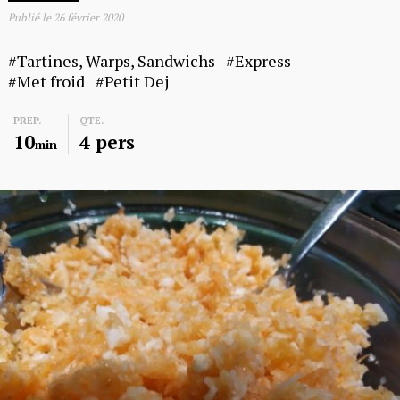
Publié le
26 février 2020
Tartines, Warps, Sandwichs
Express
Met froid
Petit Dej
PREP.
QTE.
10
4 pers
min