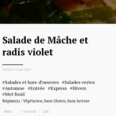
Salade de Mâche et
radis violet
Publié le
2 mai 2019
Salades et hors-d’oeuvres
Salades vertes
Automne
Entrée
Express
Hivers
Met froid
Régime(s) :
Végétarien
Sans Gluten
Sans lactose
PREP.
CUISSON
QTE.