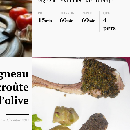
Agneau
Viandes
Printemps
PREP.
CUISSON
REPOS
QTE.
15
60
60
4
min
min
min
pers
agneau
croûte
’olive
le
6 décembre 2012