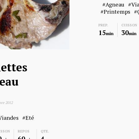
Agneau
Vi
Printemps
PREP.
CUISSON
15
30
min
min
ettes
neau
re 2012
Viandes
Eté
ISSON
REPOS
QTE.
0
60
4