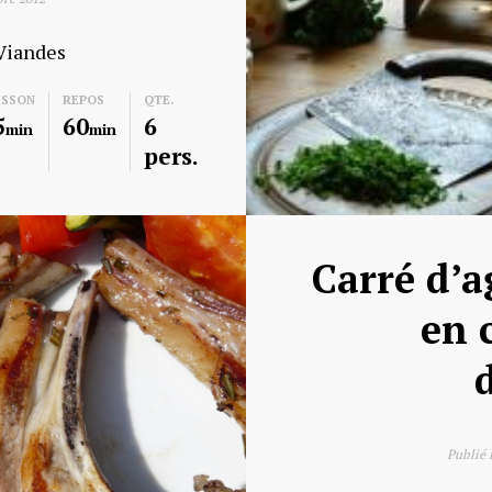
Viandes
ISSON
REPOS
QTE.
5
60
6
min
min
pers.
Carré d’
en 
d
Publié 