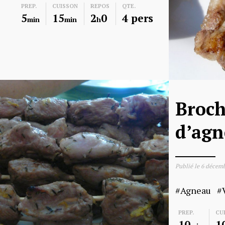
PREP.
CUISSON
REPOS
QTE.
5
15
2
0
4 pers
min
min
h
Broch
d’ag
Publié le
6 décemb
Agneau
PREP.
CU
10
1