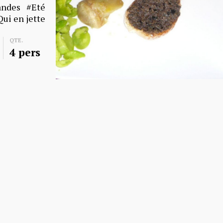
andes
Eté
Qui en jette
QTE.
4 pers