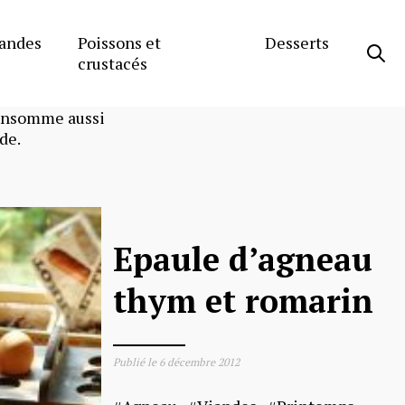
andes
Poissons et
Desserts
crustacés
consomme aussi
de.
Epaule d’agneau
thym et romarin
Publié le
6 décembre 2012