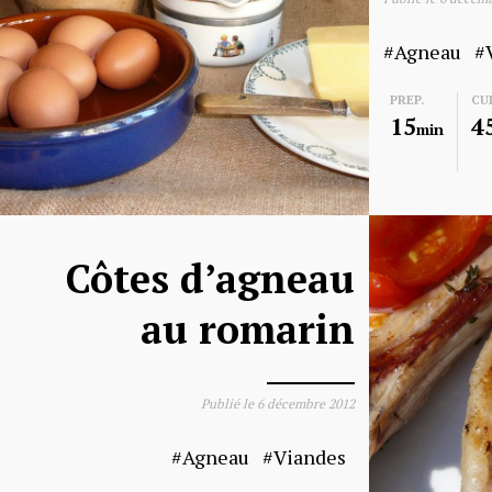
Agneau
PREP.
CU
15
4
min
Côtes d’agneau
au romarin
Publié le
6 décembre 2012
Agneau
Viandes