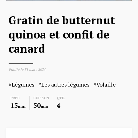
Gratin de butternut
quinoa et confit de
canard
Publié le
31 mars 2024
Légumes
Les autres légumes
Volaille
PREP.
CUISSON
QTE.
15
50
4
min
min