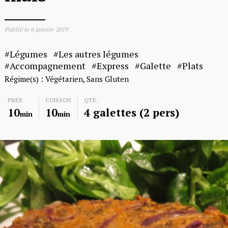
Publié le
6 janvier 2019
Légumes
Les autres légumes
Accompagnement
Express
Galette
Plats
Régime(s) :
Végétarien
Sans Gluten
PREP.
CUISSON
QTE.
10
10
4 galettes (2 pers)
min
min