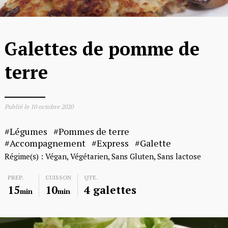
Galettes de pomme de
terre
Publié le
10 octobre 2020
Légumes
Pommes de terre
Accompagnement
Express
Galette
Régime(s) :
Végan
Végétarien
Sans Gluten
Sans lactose
PREP.
CUISSON
QTE.
15
10
4 galettes
min
min