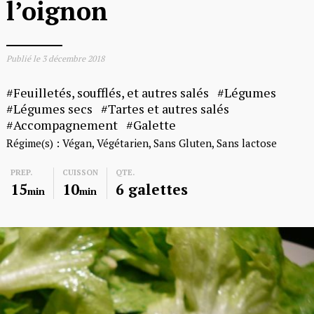
l’oignon
Publié le
3 décembre 2018
Feuilletés, soufflés, et autres salés
Légumes
Légumes secs
Tartes et autres salés
Accompagnement
Galette
Régime(s) :
Végan
Végétarien
Sans Gluten
Sans lactose
PREP.
CUISSON
QTE.
15
10
6 galettes
min
min