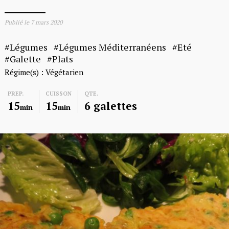
Publié le
7 mars 2020
Légumes
Légumes Méditerranéens
Eté
Galette
Plats
Régime(s) :
Végétarien
PREP.
CUISSON
QTE.
15
15
6 galettes
min
min