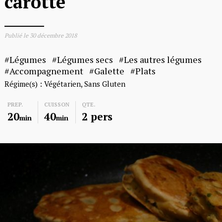
carotte
Publié le
30 décembre 2018
Légumes
Légumes secs
Les autres légumes
Accompagnement
Galette
Plats
Régime(s) :
Végétarien
Sans Gluten
PREP.
CUISSON
QTE.
20
40
2 pers
min
min