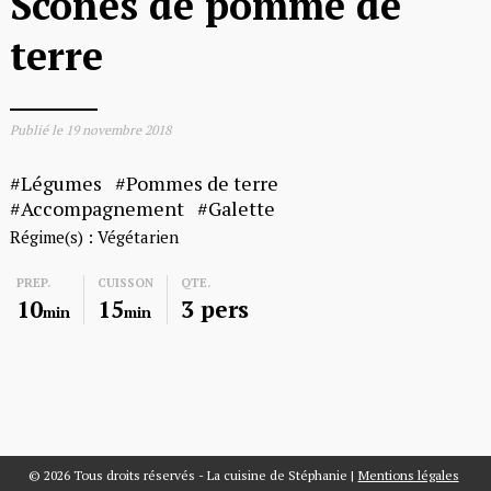
Scones de pomme de
terre
Publié le
19 novembre 2018
Légumes
Pommes de terre
Accompagnement
Galette
Régime(s) :
Végétarien
PREP.
CUISSON
QTE.
10
15
3 pers
min
min
© 2026 Tous droits réservés - La cuisine de Stéphanie
|
Mentions légales