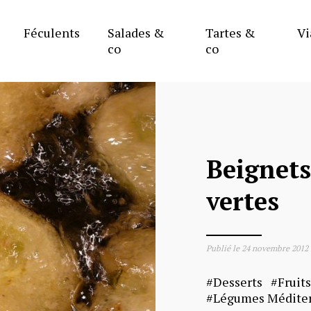
Féculents
Salades &
Tartes &
Vi
co
co
Beignets
vertes
Publié le
24 novembre 2012
Desserts
Fruit
Légumes Médite