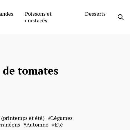
andes
Poissons et
Desserts
crustacés
 de tomates
s (printemps et été)
Légumes
rranéens
Automne
Eté