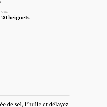
n
QTE.
20 beignets
e de sel, l’huile et délayez