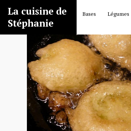
Aller
La cuisine de
au
Bases
Légumes
contenu
Stéphanie