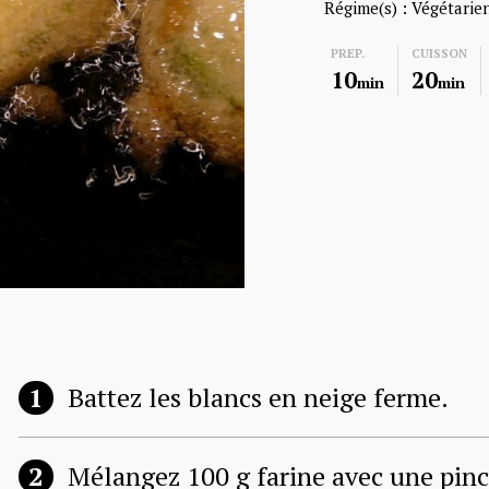
Régime(s) :
Végétarie
PREP.
CUISSON
10
20
min
min
Battez les blancs en neige ferme.
Mélangez 100 g farine avec une pincé