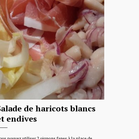
Salade de haricots blancs
et endives
ous pouvez utiliser 2 oignons fanes à la place de