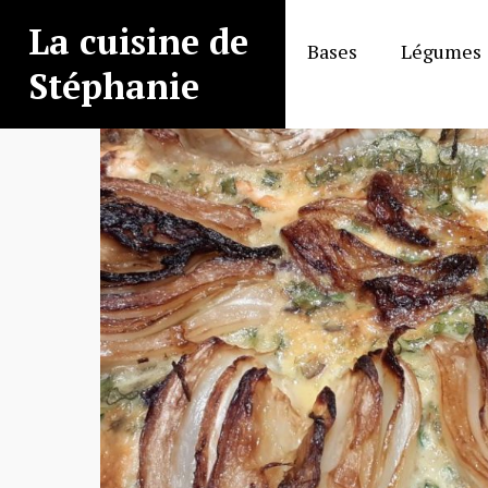
Aller
La cuisine de
au
Bases
Légumes
contenu
Stéphanie