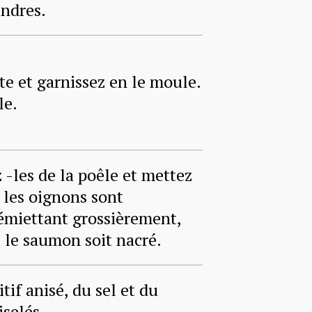
endres.
te et garnissez en le moule.
le.
z -les de la poêle et mettez
 les oignons sont
’émiettant grossièrement,
e le saumon soit nacré.
tif anisé, du sel et du
iselés.