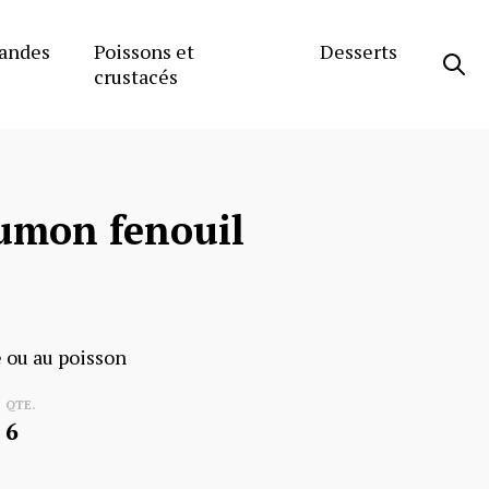
andes
Poissons et
Desserts
crustacés
umon fenouil
e ou au poisson
QTE.
6