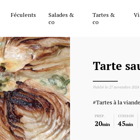
Féculents
Salades &
Tartes &
Vi
co
co
Tarte sa
Publié le
27 novembre 2024
Tartes à la viand
PREP.
CUISSON
20
45
min
min