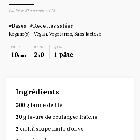
Publié le
20 novembre 2012
Bases
Recettes salées
Régime(s) :
Végan
Végétarien
Sans lactose
PREP.
REPOS
QTE.
10
2
0
1 pâte
min
h
Ingrédients
300
g farine de blé
20
g levure de boulanger fraîche
2
cuil. à soupe huile d'olive