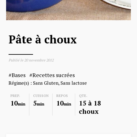
Pâte à choux
Publié le
20 novembre 2012
Bases
Recettes sucrées
Régime(s) :
Sans Gluten
Sans lactose
PREP.
CUISSON
REPOS
QTE.
10
5
10
15 à 18
min
min
min
choux