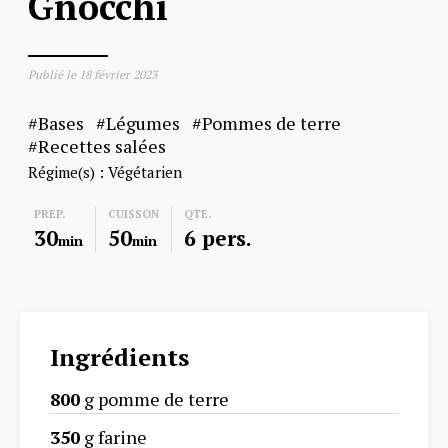
Gnocchi
Publié le
18 février 2023
Bases
Légumes
Pommes de terre
Recettes salées
Régime(s) :
Végétarien
PREP.
CUISSON
QTE.
30
50
6 pers.
min
min
Ingrédients
800
g pomme de terre
350
g farine