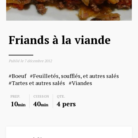
Friands à la viande
Publié le
7 décembre 2012
Boeuf
Feuilletés, soufflés, et autres salés
Tartes et autres salés
Viandes
PREP.
CUISSON
QTE.
10
40
4 pers
min
min