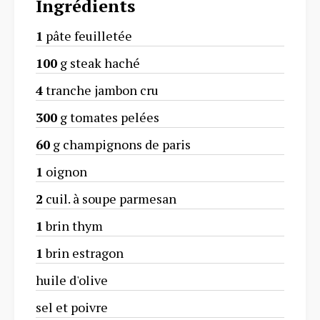
Ingrédients
1
pâte feuilletée
100
g steak haché
4
tranche jambon cru
300
g tomates pelées
60
g champignons de paris
1
oignon
2
cuil. à soupe parmesan
1
brin thym
1
brin estragon
huile d'olive
sel et poivre