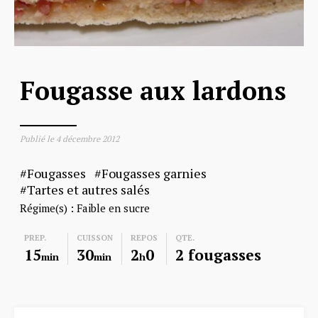
Fougasse aux lardons
Publié le
4 décembre 2012
Fougasses
Fougasses garnies
Tartes et autres salés
Régime(s) :
Faible en sucre
PREP.
CUISSON
REPOS
QTE.
15
30
2
0
2 fougasses
min
min
h