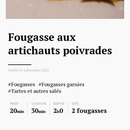
Fougasse aux
artichauts poivrades
Publié le
4 décembre 2012
Fougasses
Fougasses garnies
Tartes et autres salés
PREP.
CUISSON
REPOS
QTE.
20
30
2
0
2 fougasses
min
min
h