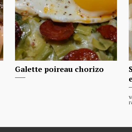
Galette poireau chorizo
V
l