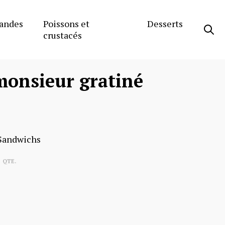
andes
Poissons et
Desserts
crustacés
monsieur gratiné
 Sandwichs
QTE.