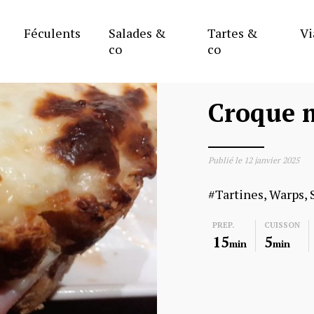
Féculents
Salades &
Tartes &
Vi
co
co
Croque 
Publié le
12 janvier 2025
Tartines, Warps,
PREP.
CUISSON
15
5
min
min