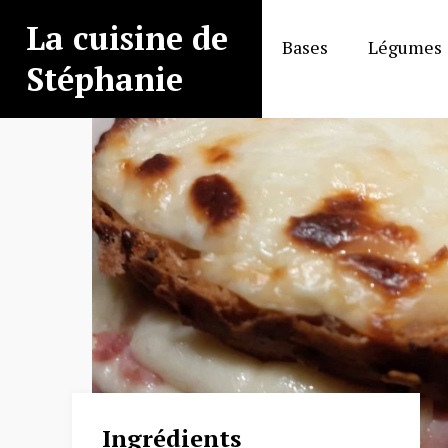
Aller
La cuisine de
au
Bases
Légumes
contenu
Stéphanie
Ingrédients