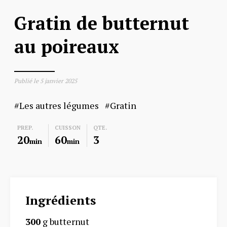
Gratin de butternut
au poireaux
Publié le
5 janvier 2025
Les autres légumes
Gratin
PREP.
CUISSON
QTE.
20
60
3
min
min
Ingrédients
300
g butternut